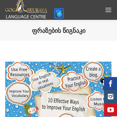
ᲤᲠᲐᲖᲔᲑᲘᲡ ᲬᲘᲒᲜᲐᲙᲘ
You are here: