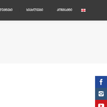
ᲓᲣᲥᲢᲔᲑᲘ
ᲡᲘᲐᲮᲚᲔᲔᲑᲘ
ᲙᲝᲜᲢᲐᲥᲢᲘ