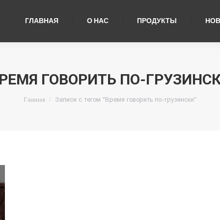
ГЛАВНАЯ
О НАС
ПРОДУКТЫ
НО
РЕМЯ ГОВОРИТЬ ПО-ГРУЗИНС
Вы здесь:
Записи с тегом "Время говорить по-грузински"
Главная